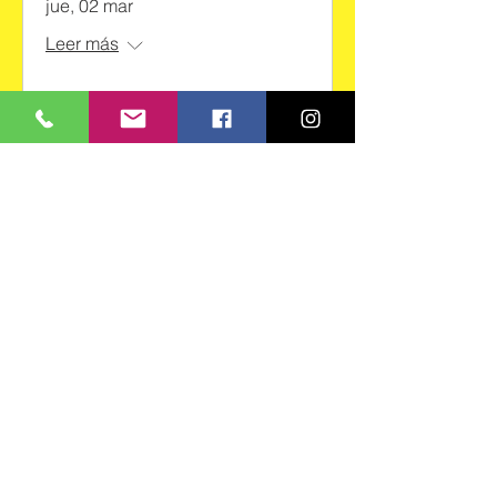
jue, 02 mar
Leer más
Detalles
Citas
Para citas
comuníquese
entre
8:00a.m. y 3:00p.m.
Contacto
Tel:
939.904.4900
Email: colegio
@inmaculadasanturce.com